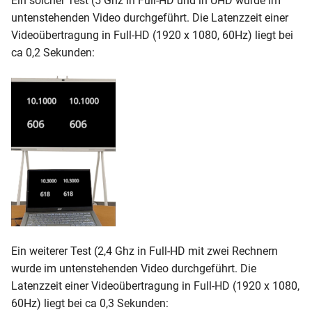
Ein solcher Test (5 Ghz in Full-HD und in UHD wurde im
Streamingprotokoll
Langer Leistungstest
Projizieren auf diesen PC
i
untenstehenden Video durchgeführt. Die Latenzzeit einer
Monitor-Modus
ProCast
Videoübertragung in Full-HD (1920 x 1080, 60Hz) liegt bei
t
Confire Cloud (CMS)
Auto Mouse Mover
Über das Gerät
ca 0,2 Sekunden:
herunterladen
ProCast
Sicherheitscodes
i
Einrichtungshinweise
USB Device Tree Viewer
a
Videodatei wiederholend
Sicherheitscodes
SoftAP deaktivieren
Erweiterte Funktionen
abspielen
Systeminformationen
l
Unbeaufsichtigte Installation
Touch-Back-Funktion
i
EZCastPro App/Software
Bildschirmübertragung
WLAN-Umgebung scannen
durchführen
Unbeaufsichtigte Installati
s
Firmware aktualisieren
i
Miracast unter Windows:
Mit WLAN/LAN verbinden
e
EZCast Pro Software
r
Problembehandlung
Ein weiterer Test (2,4 Ghz in Full-HD mit zwei Rechnern
t
wurde im untenstehenden Video durchgeführt. Die
Was tun bei
Latenzzeit einer Videoübertragung in Full-HD (1920 x 1080,
Stabilitätsproblemen?
60Hz) liegt bei ca 0,3 Sekunden: